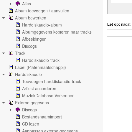
Alias
Album toevoegen / aanvullen
Album bewerken
Harddiskaudio-album
Let op:
nadat h
Albumgegevens kopiëren naar tracks
Afbeeldingen
Discogs
Track
Harddiskaudio-track
Label (Platenmaatschappij)
Harddiskaudio
Toevoegen harddiskaudio-track
Artiest accorderen
MuziekDatabase Verkenner
Externe gegevens
Discogs
Bestandsnaamimport
CD lezen
Aanpassen externe gegevens