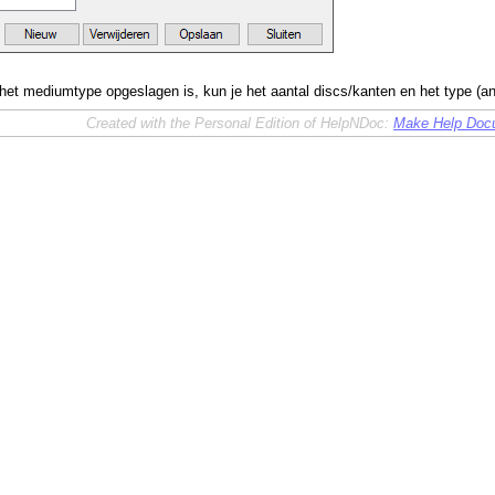
et mediumtype opgeslagen is, kun je het aantal discs/kanten en het type (ana
Created with the Personal Edition of HelpNDoc:
Make Help Docu