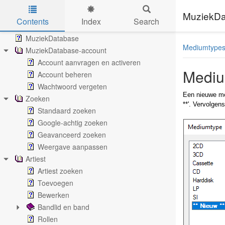
MuziekDa
Contents
Index
Search
Skip to main content
MuziekDatabase
Mediumtype
MuziekDatabase-account
Account aanvragen en activeren
Mediu
Account beheren
Wachtwoord vergeten
Een nieuwe me
Zoeken
**'. Vervolgen
Standaard zoeken
Google-achtig zoeken
Geavanceerd zoeken
Weergave aanpassen
Artiest
Artiest zoeken
Toevoegen
Bewerken
Bandlid en band
Rollen