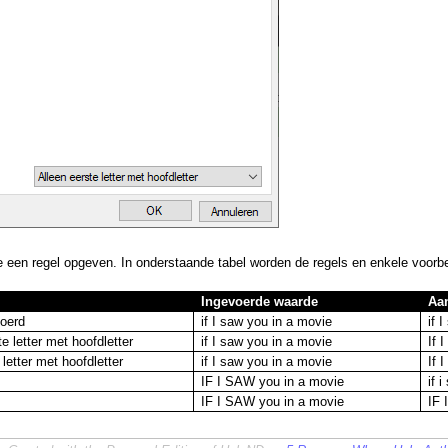
e een regel opgeven. In onderstaande tabel worden de regels en enkele voor
Ingevoerde waarde
Aa
voerd
if I saw you in a movie
if 
e letter met hoofdletter
if I saw you in a movie
If 
 letter met hoofdletter
if I saw you in a movie
If 
IF I SAW you in a movie
if 
IF I SAW you in a movie
IF