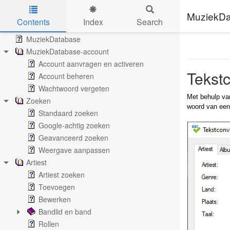
MuziekDa
Contents
Index
Search
Skip to main content
MuziekDatabase
MuziekDatabase-account
Account aanvragen en activeren
Tekst
Account beheren
Wachtwoord vergeten
Met behulp van
Zoeken
woord van een 
Standaard zoeken
Google-achtig zoeken
Geavanceerd zoeken
Weergave aanpassen
Artiest
Artiest zoeken
Toevoegen
Bewerken
Bandlid en band
Rollen