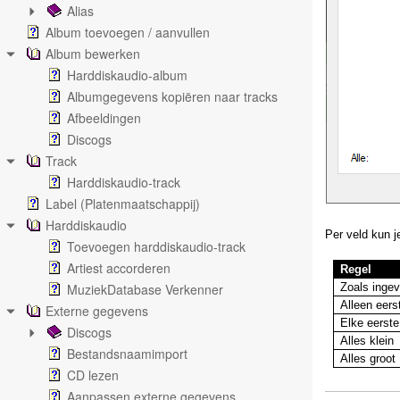
Alias
Album toevoegen / aanvullen
Album bewerken
Harddiskaudio-album
Albumgegevens kopiëren naar tracks
Afbeeldingen
Discogs
Track
Harddiskaudio-track
Label (Platenmaatschappij)
Harddiskaudio
Per veld kun j
Toevoegen harddiskaudio-track
Artiest accorderen
Regel
MuziekDatabase Verkenner
Zoals inge
Alleen eerst
Externe gegevens
Elke eerste
Discogs
Alles klein
Bestandsnaamimport
Alles groot
CD lezen
Aanpassen externe gegevens