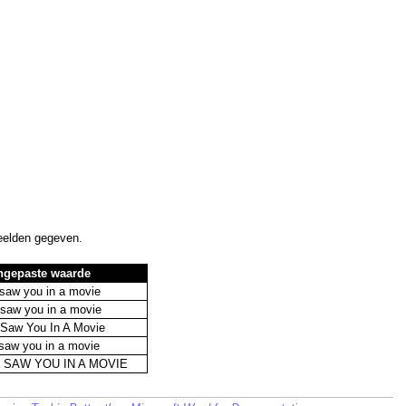
beelden gegeven.
ngepaste waarde
I saw you in a movie
I saw you in a movie
I Saw You In A Movie
i saw you in a movie
 I SAW YOU IN A MOVIE