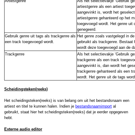
Artiestgenre
Als het selectievakje ‘Gebruik ge
artiestgenre als een artiest toege
aangevinkt is, wordt het geselec
artiestgenre gehanteerd op het m
toegevoegd wordt. Het genre uit 
genegeerd.
Gebruik genre uit tags als trackgenre als
Het genre zoals vastgelegd in de
een track toegevoegd wordt.
gebruikt als trackgenre. Bestaat 
wordt deze toegevoegd aan de d
Trackgenre
Als het selectievakje ‘Gebruik ge
trackgenre als een track toegevoe
aangevinkt is, dan wordt het ges
trackgenre gehanteerd als een t
wordt. Het genre uit de tags wor
Scheidingsteken(reeks)
Het scheidingsteken(reeks) is van belang om uit het bestandsnaam een
artiest en titel te kunnen halen. Indien je
bestandsnaamimport
al
gebruikt, staat hier het scheidingsteken(reeks) dat je eerder opgegeven
hebt.
Externe audio editor