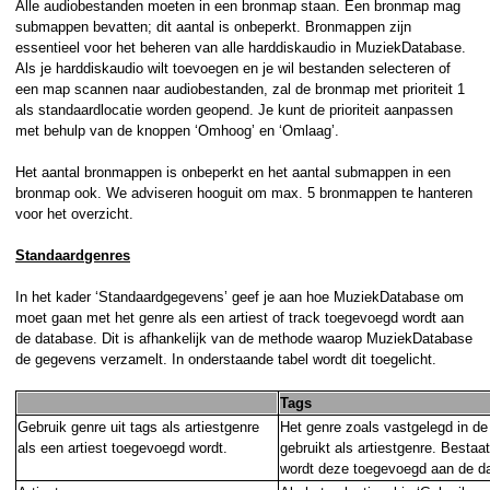
Alle audiobestanden moeten in een bronmap staan. Een bronmap mag
submappen bevatten; dit aantal is onbeperkt. Bronmappen zijn
essentieel voor het beheren van alle harddiskaudio in MuziekDatabase.
Als je harddiskaudio wilt toevoegen en je wil bestanden selecteren of
een map scannen naar audiobestanden, zal de bronmap met prioriteit 1
als standaardlocatie worden geopend. Je kunt de prioriteit aanpassen
met behulp van de knoppen ‘Omhoog’ en ‘Omlaag’.
Het aantal bronmappen is onbeperkt en het aantal submappen in een
bronmap ook. We adviseren hooguit om max. 5 bronmappen te hanteren
voor het overzicht.
Standaardgenres
In het kader ‘Standaardgegevens’ geef je aan hoe MuziekDatabase om
moet gaan met het genre als een artiest of track toegevoegd wordt aan
de database. Dit is afhankelijk van de methode waarop MuziekDatabase
de gegevens verzamelt. In onderstaande tabel wordt dit toegelicht.
Tags
Gebruik genre uit tags als artiestgenre
Het genre zoals vastgelegd in de
als een artiest toegevoegd wordt.
gebruikt als artiestgenre. Bestaat
wordt deze toegevoegd aan de d