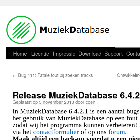
Home
Licentie
Impressie
Download
Support
Conta
←
Bug 411: Fatale fout bij zoeken tracks
Ontwikkelin
Release MuziekDatabase 6.4.2
Geplaatst op
3 november 2013
door
coen
In MuziekDatabase 6.4.2.1 is een aantal bugs
het gebruik van MuziekDatabase op een fout s
zodat wij het programma kunnen verbeteren! 
via het
contactformulier
of op ons
forum
.
Maak altijd een back-up voordat u een nie