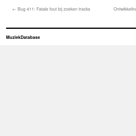
←
Bug 411: Fatale fout bij zoeken tracks
Ontwikkelin
MuziekDatabase