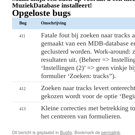
MuziekDatabase installeert!
Opgeloste bugs
Bug
Omschrijving
Fatale fout bij zoeken naar tracks 
411
gemaakt van een MDB-database en 
geclusterd worden. Work-around: ze
resultaten uit. (Beheer => Instelli
‘Instellingen (2)’ => geen vinkje bi
formulier ‘Zoeken: tracks”).
Zoeken naar tracks levert onterecht
412
gekozen wordt voor de optie ‘Begi
Kleine correcties met betrekking t
413
het centreren van formulieren.
Dit bericht is geplaatst in
Bugfix
. Bookmark de
permalink
.