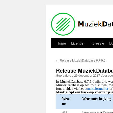
Home
Licentie
Impressie
D
←
Release MuziekDatabase 6.7.0.0
Release MuziekDataba
Geplaatst op
29 december 2017
door
co
In MuziekDatabase 6.7.1.0 zijn drie wen
MuziekDatabase op een fout stuiten, me
fout melden via het
contactformulier
of
Maak altijd een back-up voordat je e
Wens
Wens omschrijving
nr.
433
Integratie met Discog