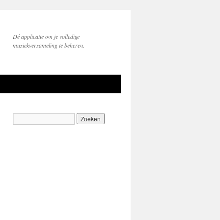
Dé applicatie om je volledige
muziekverzameling te beheren.