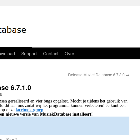
ownload
Support
Contact
Over
Release MuziekDatabase 6.7.3.0
→
se 6.7.1.0
en
sen gerealiseerd en vier bugs opgelost. Mocht je tijdens het gebruik van
ld dit aan ons zodat wij het programma kunnen verbeteren! Je kunt een
 op onze
facebook-groep
.
en nieuwe versie van MuziekDatabase installeert!
s – Fase 2