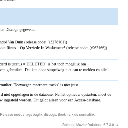
len Discogs-gegevens.
ndré Van Duin (release code: [r3278101])
e Rinus ‎– Op Verziede In Waskemeer! (release code: [r962166])
jderd is (status = DELETED) is het toch mogelijk om
ven gebruiken. Dat kan door simpelweg niet aan te melden en alle
mulier ‘Toevoegen meerdere tracks’ is niet juist.
d niet opgeslagen in de database. Na het opnieuw opstarten, moet de
w ingesteld worden. Dit geldt alleen voor een Access-database.
Release
met de tags
bugfix
,
discogs
. Bookmark de
permalink
.
Release MuziekDatabase 6.7.3.0
→