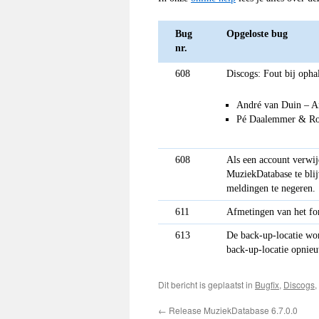
Bug
Opgeloste bug
nr.
608
Discogs: Fout bij opha
André van Duin ‎– A
Pé Daalemmer & Rooi
608
Als een account verwi
MuziekDatabase te blij
meldingen te negeren.
611
Afmetingen van het for
613
De back-up-locatie wor
back-up-locatie opnieu
Dit bericht is geplaatst in
Bugfix
,
Discogs
,
←
Release MuziekDatabase 6.7.0.0