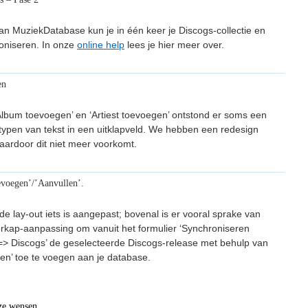
van MuziekDatabase kun je in één keer je Discogs-collectie en
oniseren. In onze
online help
lees je hier meer over.
en
‘Album toevoegen’ en ‘Artiest toevoegen’ ontstond er soms een
 intypen van tekst in een uitklapveld. We hebben een redesign
aardoor dit niet meer voorkomt.
voegen’/’Aanvullen’.
 de lay-out iets is aangepast; bovenal is er vooral sprake van
kap-aanpassing om vanuit het formulier ‘Synchroniseren
> Discogs’ de geselecteerde Discogs-release met behulp van
en’ toe te voegen aan je database.
eze wensen.