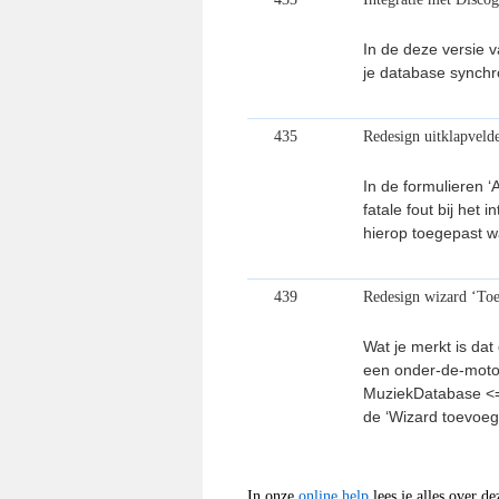
In de deze versie 
je database synchr
435
Redesign uitklapveld
In de formulieren 
fatale fout bij het
hierop toegepast w
439
Redesign wizard ‘Toe
Wat je merkt is dat
een onder-de-motor
MuziekDatabase <=
de ‘Wizard toevoeg
In onze
online help
lees je alles over d