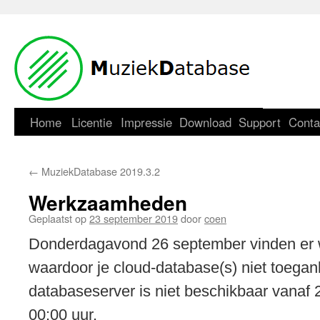
Home
Licentie
Impressie
Download
Support
Conta
←
MuziekDatabase 2019.3.2
Werkzaamheden
Geplaatst op
23 september 2019
door
coen
Donderdagavond 26 september vinden er
waardoor je cloud-database(s) niet toeganke
databaseserver is niet beschikbaar vanaf 2
00:00 uur.