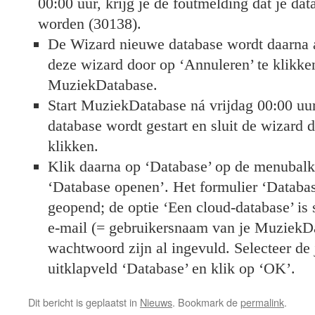
00:00 uur, krijg je de foutmelding dat je da
worden (30138).
De Wizard nieuwe database wordt daarna au
deze wizard door op ‘Annuleren’ te klikken
MuziekDatabase.
Start MuziekDatabase ná vrijdag 00:00 uu
database wordt gestart en sluit de wizard 
klikken.
Klik daarna op ‘Database’ op de menubalk
‘Database openen’. Het formulier ‘Datab
geopend; de optie ‘Een cloud-database’ is 
e-mail (= gebruikersnaam van je MuziekD
wachtwoord zijn al ingevuld. Selecteer de 
uitklapveld ‘Database’ en klik op ‘OK’.
Dit bericht is geplaatst in
Nieuws
. Bookmark de
permalink
.